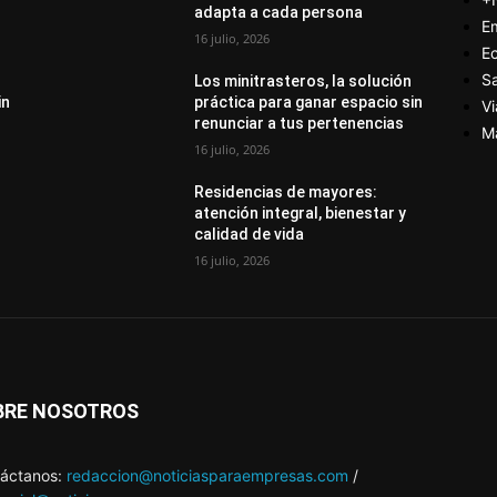
adapta a cada persona
E
16 julio, 2026
E
S
Los minitrasteros, la solución
in
práctica para ganar espacio sin
Vi
renunciar a tus pertenencias
M
16 julio, 2026
Residencias de mayores:
atención integral, bienestar y
calidad de vida
16 julio, 2026
BRE NOSOTROS
áctanos:
redaccion@noticiasparaempresas.com
/