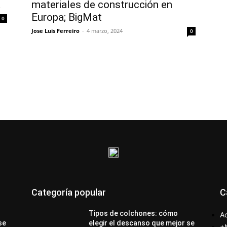
a
materiales de construcción en
Europa; BigMat
0
Jose Luis Ferreiro
-
4 marzo, 2024
0
Categoría popular
C
Tipos de colchones: cómo
Ac
se
elegir el descanso que mejor se
+