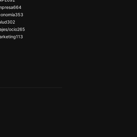
mpresa
664
conomía
353
alud
302
ajes/ocio
265
arketing
113