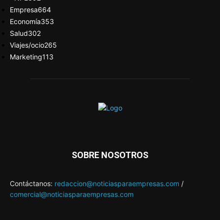
Empresa
664
Economía
353
Salud
302
Viajes/ocio
265
Marketing
113
SOBRE NOSOTROS
Contáctanos:
redaccion@noticiasparaempresas.com
/
comercial@noticiasparaempresas.com