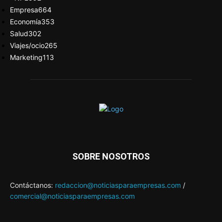
Empresa
664
Economía
353
Salud
302
Viajes/ocio
265
Marketing
113
SOBRE NOSOTROS
Contáctanos:
redaccion@noticiasparaempresas.com
/
comercial@noticiasparaempresas.com