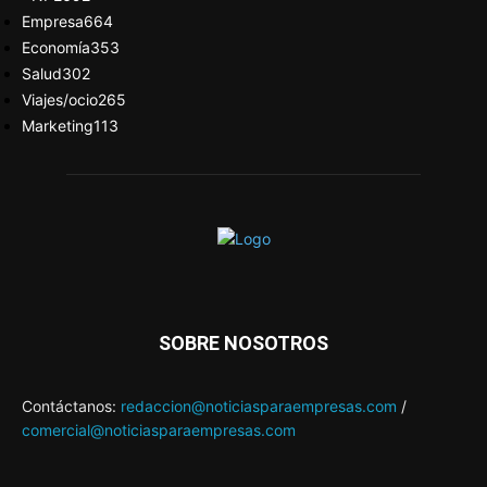
Empresa
664
Economía
353
Salud
302
Viajes/ocio
265
Marketing
113
SOBRE NOSOTROS
Contáctanos:
redaccion@noticiasparaempresas.com
/
comercial@noticiasparaempresas.com