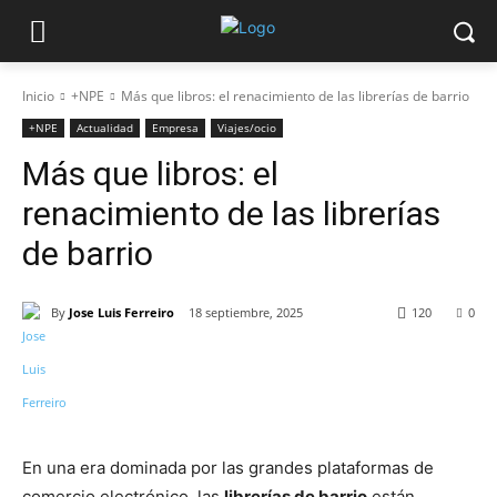
Inicio
+NPE
Más que libros: el renacimiento de las librerías de barrio
+NPE
Actualidad
Empresa
Viajes/ocio
Más que libros: el
renacimiento de las librerías
de barrio
By
Jose Luis Ferreiro
18 septiembre, 2025
120
0
En una era dominada por las grandes plataformas de
comercio electrónico, las
librerías de barrio
están