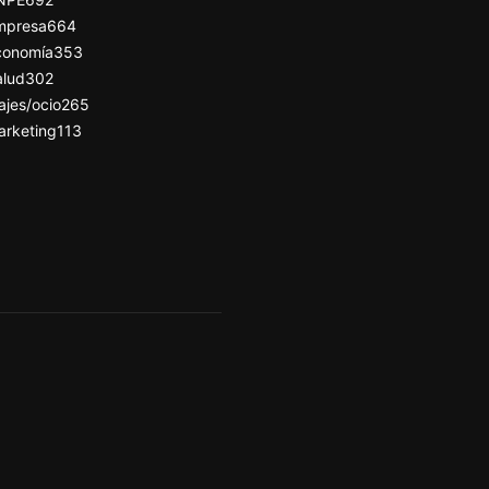
mpresa
664
conomía
353
alud
302
ajes/ocio
265
arketing
113