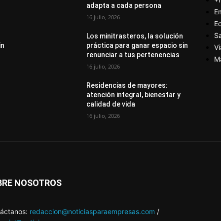
adapta a cada persona
E
16 julio, 2026
E
S
Los minitrasteros, la solución
in
práctica para ganar espacio sin
Vi
renunciar a tus pertenencias
M
16 julio, 2026
Residencias de mayores:
atención integral, bienestar y
calidad de vida
16 julio, 2026
BRE NOSOTROS
áctanos:
redaccion@noticiasparaempresas.com
/