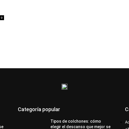
0
Categoría popular
C
Tipos de colchones: cómo
Ac
se
elegir el descanso que mejor se
+