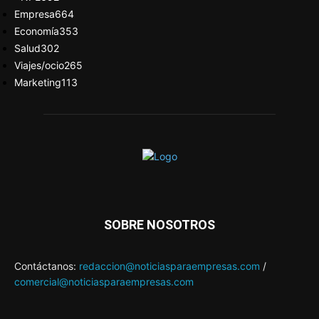
Empresa
664
Economía
353
Salud
302
Viajes/ocio
265
Marketing
113
SOBRE NOSOTROS
Contáctanos:
redaccion@noticiasparaempresas.com
/
comercial@noticiasparaempresas.com