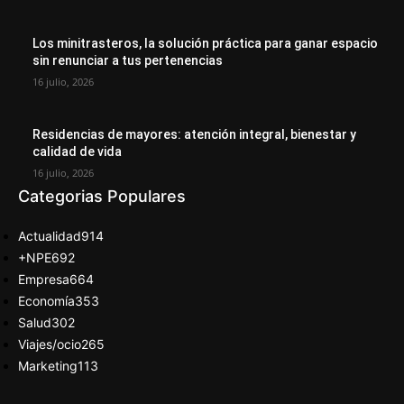
Los minitrasteros, la solución práctica para ganar espacio
sin renunciar a tus pertenencias
16 julio, 2026
Residencias de mayores: atención integral, bienestar y
calidad de vida
16 julio, 2026
Categorias Populares
Actualidad
914
+NPE
692
Empresa
664
Economía
353
Salud
302
Viajes/ocio
265
Marketing
113