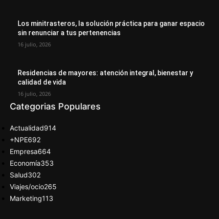
Los minitrasteros, la solución práctica para ganar espacio
sin renunciar a tus pertenencias
16 julio, 2026
Residencias de mayores: atención integral, bienestar y
calidad de vida
16 julio, 2026
Categorias Populares
Actualidad
914
+NPE
692
Empresa
664
Economía
353
Salud
302
Viajes/ocio
265
Marketing
113