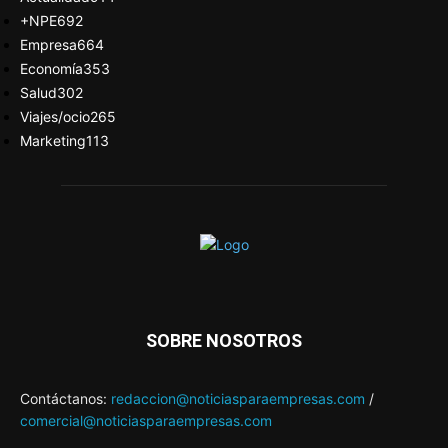
+NPE
692
Empresa
664
Economía
353
Salud
302
Viajes/ocio
265
Marketing
113
SOBRE NOSOTROS
Contáctanos:
redaccion@noticiasparaempresas.com
/
comercial@noticiasparaempresas.com