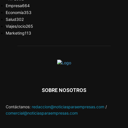
Empresa
664
Economía
353
Salud
302
Viajes/ocio
265
Marketing
113
SOBRE NOSOTROS
Contáctanos:
redaccion@noticiasparaempresas.com
/
comercial@noticiasparaempresas.com