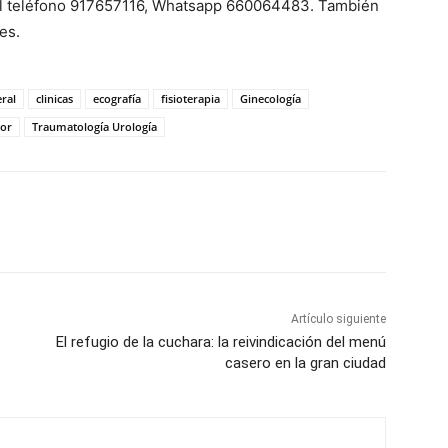
l teléfono 917657116, Whatsapp 660064483. También
es.
eral
clinicas
ecografía
fisioterapia
Ginecología
lor
Traumatología Urología
Artículo siguiente
El refugio de la cuchara: la reivindicación del menú
casero en la gran ciudad