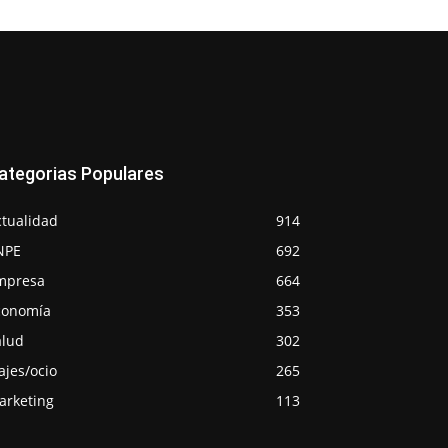
ategorias Populares
ctualidad
914
NPE
692
mpresa
664
conomía
353
alud
302
ajes/ocio
265
arketing
113