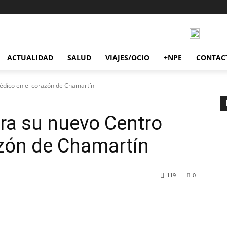
ACTUALIDAD
SALUD
VIAJES/OCIO
+NPE
CONTAC
édico en el corazón de Chamartín
ra su nuevo Centro
azón de Chamartín
119
0