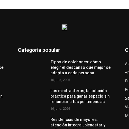
Categoría popular
C
Tipos de colchones: cómo
A
se
elegir el descanso que mejor se
+
adapta a cada persona
16 julio, 2026
E
E
Los minitrasteros, la solución
in
práctica para ganar espacio sin
S
renunciar a tus pertenencias
Vi
16 julio, 2026
M
Residencias de mayores:
atención integral, bienestar y