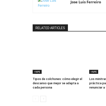
Jose Luis Ferreiro
RELATED ARTICLES
+NPE
+NPE
Tipos de colchones: cómo elegir el
Los minitras
descanso que mejor se adapta a
práctica pa
cada persona
renunciar a