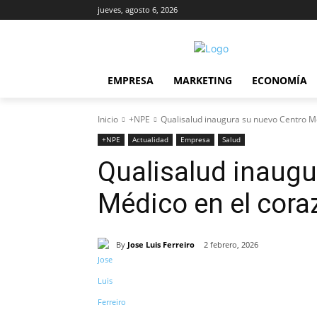
jueves, agosto 6, 2026
EMPRESA
MARKETING
ECONOMÍA
Inicio
+NPE
Qualisalud inaugura su nuevo Centro M
+NPE
Actualidad
Empresa
Salud
Qualisalud inaugu
Médico en el cor
By
Jose Luis Ferreiro
2 febrero, 2026
Cuota