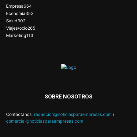
Empresa
664
Economía
353
Salud
302
Viajes/ocio
265
Marketing
113
SOBRE NOSOTROS
Contáctanos:
redaccion@noticiasparaempresas.com
/
comercial@noticiasparaempresas.com