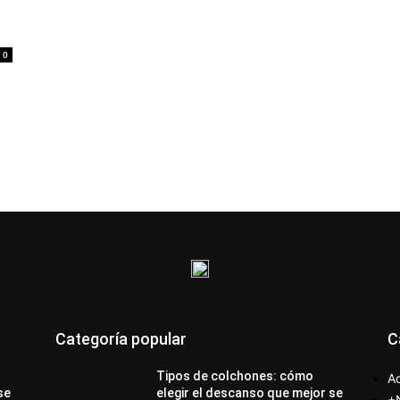
0
Categoría popular
C
Tipos de colchones: cómo
Ac
se
elegir el descanso que mejor se
+