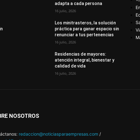
adapta a cada persona
E
16 julio, 2026
E
S
Los minitrasteros, la solución
in
práctica para ganar espacio sin
Vi
renunciar a tus pertenencias
M
16 julio, 2026
Residencias de mayores:
atención integral, bienestar y
calidad de vida
16 julio, 2026
BRE NOSOTROS
áctanos:
redaccion@noticiasparaempresas.com
/