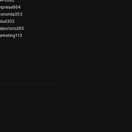
mpresa
664
conomía
353
alud
302
ajes/ocio
265
arketing
113