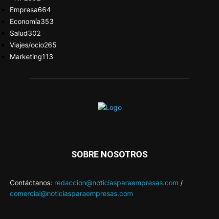
Empresa
664
Economía
353
Salud
302
Viajes/ocio
265
Marketing
113
SOBRE NOSOTROS
Contáctanos:
redaccion@noticiasparaempresas.com
/
comercial@noticiasparaempresas.com