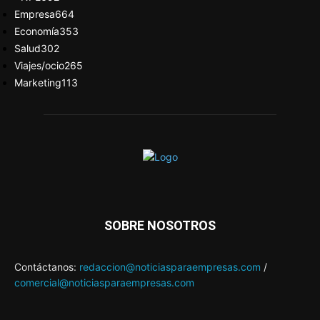
Empresa
664
Economía
353
Salud
302
Viajes/ocio
265
Marketing
113
SOBRE NOSOTROS
Contáctanos:
redaccion@noticiasparaempresas.com
/
comercial@noticiasparaempresas.com