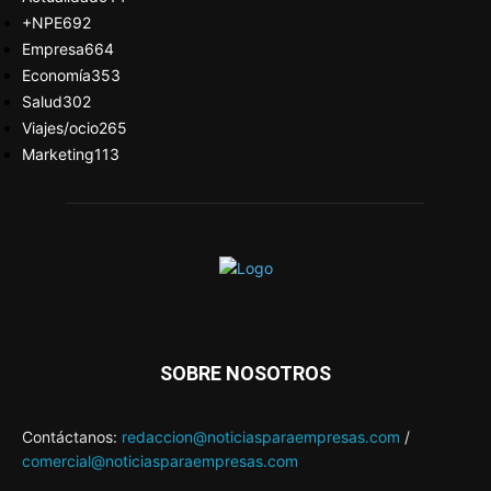
+NPE
692
Empresa
664
Economía
353
Salud
302
Viajes/ocio
265
Marketing
113
SOBRE NOSOTROS
Contáctanos:
redaccion@noticiasparaempresas.com
/
comercial@noticiasparaempresas.com