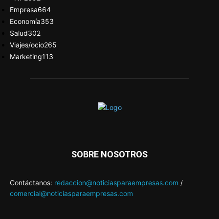
Empresa
664
Economía
353
Salud
302
Viajes/ocio
265
Marketing
113
SOBRE NOSOTROS
Contáctanos:
redaccion@noticiasparaempresas.com
/
comercial@noticiasparaempresas.com