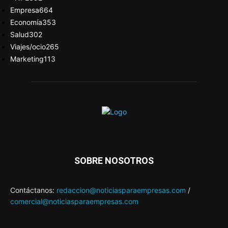
Empresa
664
Economía
353
Salud
302
Viajes/ocio
265
Marketing
113
SOBRE NOSOTROS
Contáctanos:
redaccion@noticiasparaempresas.com
/
comercial@noticiasparaempresas.com