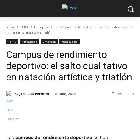
Inicio
+NPE
Campus de rendimiento deportivo: el salto cualitativo en
natación artística y triatlón
+NPE
Actualidad
Empresa
Viajes/ocio
Campus de rendimiento
deportivo: el salto cualitativo
en natación artística y triatlón
By
Jose Luis Ferreiro
18 junio, 2025
153
0
Los
campus de rendimiento deportivo
se han