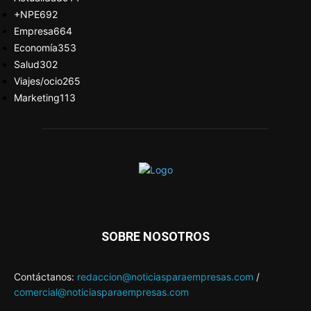
+NPE
692
Empresa
664
Economía
353
Salud
302
Viajes/ocio
265
Marketing
113
SOBRE NOSOTROS
Contáctanos:
redaccion@noticiasparaempresas.com
/
comercial@noticiasparaempresas.com