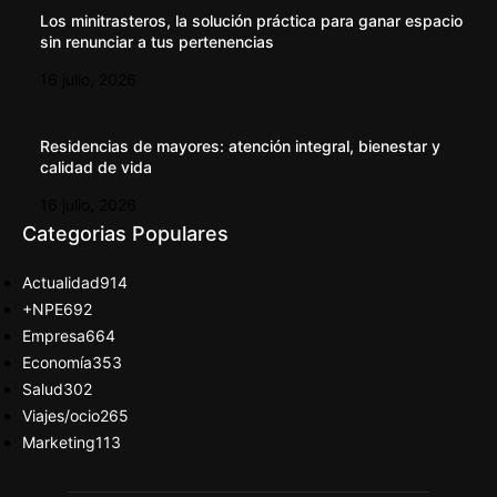
Los minitrasteros, la solución práctica para ganar espacio
sin renunciar a tus pertenencias
16 julio, 2026
Residencias de mayores: atención integral, bienestar y
calidad de vida
16 julio, 2026
Categorias Populares
Actualidad
914
+NPE
692
Empresa
664
Economía
353
Salud
302
Viajes/ocio
265
Marketing
113