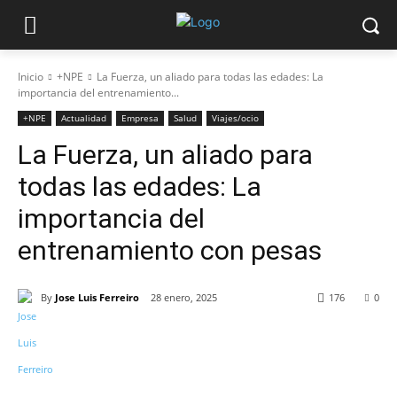
Inicio
+NPE
La Fuerza, un aliado para todas las edades: La
importancia del entrenamiento...
+NPE
Actualidad
Empresa
Salud
Viajes/ocio
La Fuerza, un aliado para
todas las edades: La
importancia del
entrenamiento con pesas
By
Jose Luis Ferreiro
28 enero, 2025
176
0