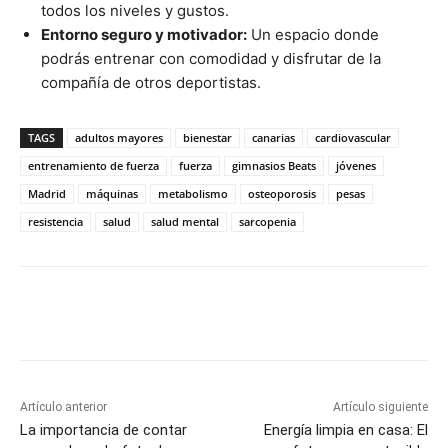
todos los niveles y gustos.
Entorno seguro y motivador:
Un espacio donde
podrás entrenar con comodidad y disfrutar de la
compañía de otros deportistas.
TAGS
adultos mayores
bienestar
canarias
cardiovascular
entrenamiento de fuerza
fuerza
gimnasios Beats
jóvenes
Madrid
máquinas
metabolismo
osteoporosis
pesas
resistencia
salud
salud mental
sarcopenia
Artículo anterior
Artículo siguiente
La importancia de contar
Energía limpia en casa: El