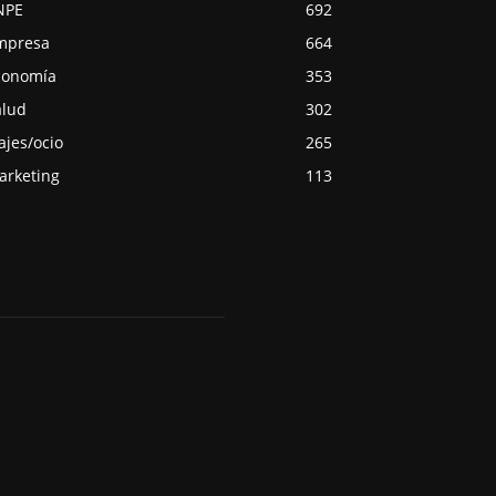
NPE
692
mpresa
664
conomía
353
alud
302
ajes/ocio
265
arketing
113