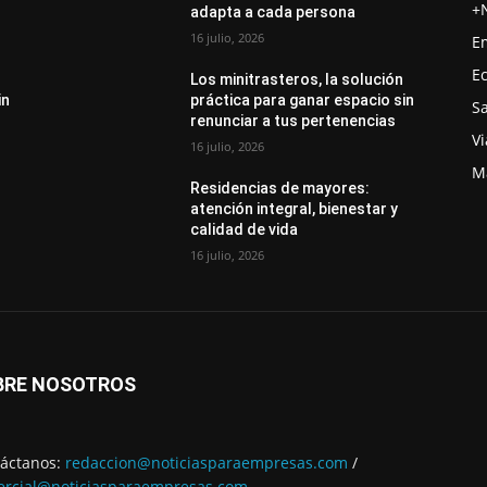
+
adapta a cada persona
16 julio, 2026
E
E
Los minitrasteros, la solución
in
práctica para ganar espacio sin
S
renunciar a tus pertenencias
Vi
16 julio, 2026
M
Residencias de mayores:
atención integral, bienestar y
calidad de vida
16 julio, 2026
BRE NOSOTROS
áctanos:
redaccion@noticiasparaempresas.com
/
rcial@noticiasparaempresas.com