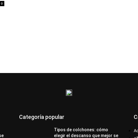
0
Categoría popular
C
Tipos de colchones: cómo
Ac
se
elegir el descanso que mejor se
+