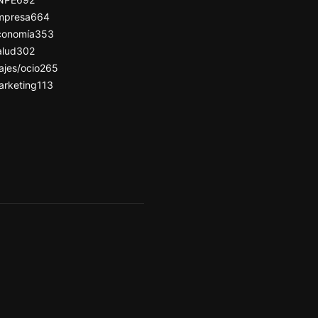
mpresa
664
conomía
353
alud
302
ajes/ocio
265
arketing
113