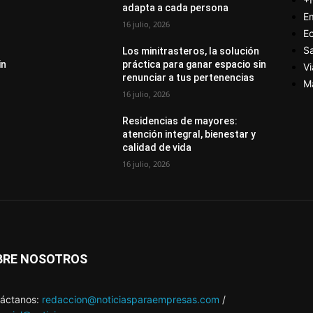
adapta a cada persona
E
16 julio, 2026
E
S
Los minitrasteros, la solución
in
práctica para ganar espacio sin
Vi
renunciar a tus pertenencias
M
16 julio, 2026
Residencias de mayores:
atención integral, bienestar y
calidad de vida
16 julio, 2026
BRE NOSOTROS
áctanos:
redaccion@noticiasparaempresas.com
/