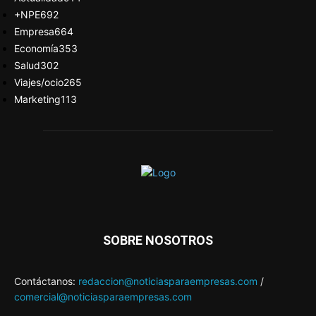
+NPE
692
Empresa
664
Economía
353
Salud
302
Viajes/ocio
265
Marketing
113
SOBRE NOSOTROS
Contáctanos:
redaccion@noticiasparaempresas.com
/
comercial@noticiasparaempresas.com