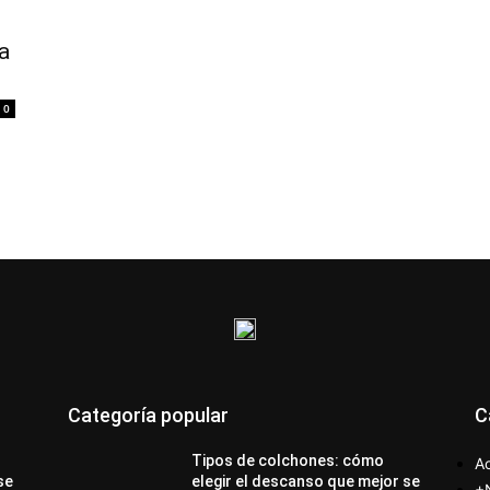
a
0
Categoría popular
C
Tipos de colchones: cómo
Ac
se
elegir el descanso que mejor se
+