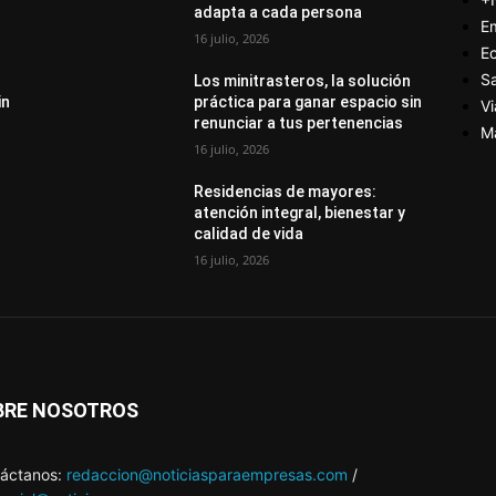
adapta a cada persona
E
16 julio, 2026
E
S
Los minitrasteros, la solución
in
práctica para ganar espacio sin
Vi
renunciar a tus pertenencias
M
16 julio, 2026
Residencias de mayores:
atención integral, bienestar y
calidad de vida
16 julio, 2026
BRE NOSOTROS
áctanos:
redaccion@noticiasparaempresas.com
/