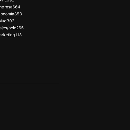
mpresa
664
conomía
353
alud
302
ajes/ocio
265
arketing
113