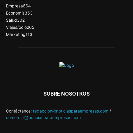
Empresa
664
Economía
353
Salud
302
Viajes/ocio
265
Marketing
113
SOBRE NOSOTROS
Contáctanos:
redaccion@noticiasparaempresas.com
/
comercial@noticiasparaempresas.com