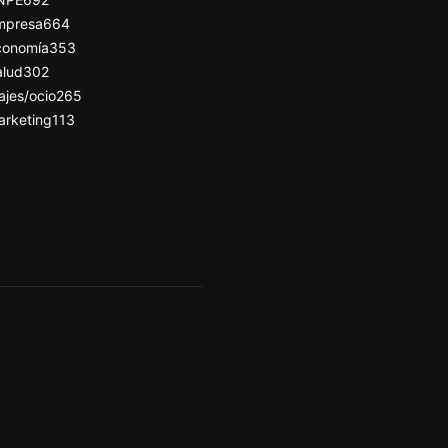
mpresa
664
conomía
353
alud
302
ajes/ocio
265
arketing
113