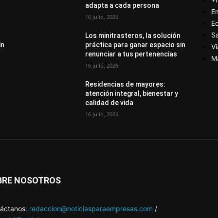
adapta a cada persona
E
16 julio, 2026
E
S
Los minitrasteros, la solución
in
práctica para ganar espacio sin
Vi
renunciar a tus pertenencias
M
16 julio, 2026
Residencias de mayores:
atención integral, bienestar y
calidad de vida
16 julio, 2026
BRE NOSOTROS
áctanos:
redaccion@noticiasparaempresas.com
/