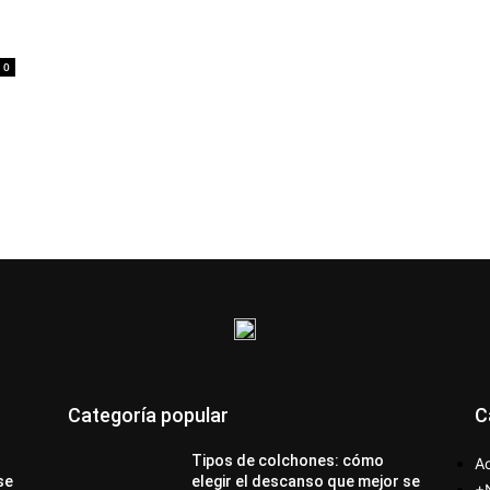
0
Categoría popular
C
Tipos de colchones: cómo
Ac
se
elegir el descanso que mejor se
+