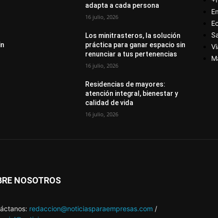
adapta a cada persona
E
16 julio, 2026
E
S
Los minitrasteros, la solución
in
práctica para ganar espacio sin
Vi
renunciar a tus pertenencias
M
16 julio, 2026
Residencias de mayores:
atención integral, bienestar y
calidad de vida
16 julio, 2026
BRE NOSOTROS
áctanos:
redaccion@noticiasparaempresas.com
/