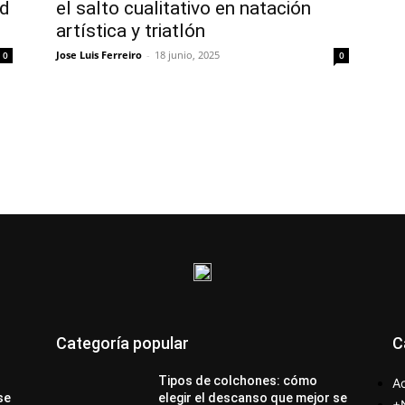
ud
el salto cualitativo en natación
artística y triatlón
Jose Luis Ferreiro
-
18 junio, 2025
0
0
Categoría popular
C
Tipos de colchones: cómo
Ac
se
elegir el descanso que mejor se
+