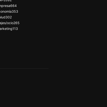
mpresa
664
conomía
353
alud
302
ajes/ocio
265
arketing
113