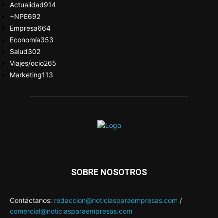
Actualidad
914
+NPE
692
Empresa
664
Economía
353
Salud
302
Viajes/ocio
265
Marketing
113
SOBRE NOSOTROS
Contáctanos:
redaccion@noticiasparaempresas.com
/
comercial@noticiasparaempresas.com