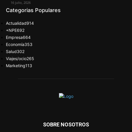
16 julio, 2026
Categorias Populares
Actualidad
914
+NPE
692
Empresa
664
Economía
353
Salud
302
Viajes/ocio
265
Marketing
113
SOBRE NOSOTROS