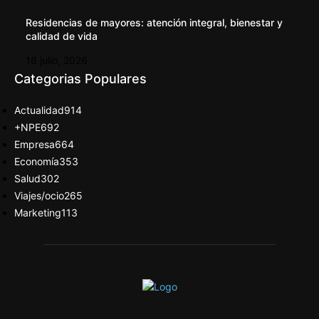
Residencias de mayores: atención integral, bienestar y
calidad de vida
16 julio, 2026
Categorias Populares
Actualidad
914
+NPE
692
Empresa
664
Economía
353
Salud
302
Viajes/ocio
265
Marketing
113