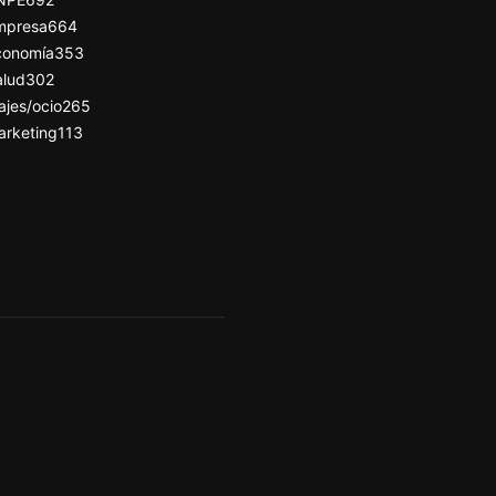
mpresa
664
conomía
353
alud
302
ajes/ocio
265
arketing
113