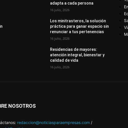
adapta a cada persona
E
16 julio, 2026
E
S
Los minitrasteros, la solución
in
práctica para ganar espacio sin
Vi
renunciar a tus pertenencias
M
16 julio, 2026
Residencias de mayores:
atención integral, bienestar y
calidad de vida
16 julio, 2026
BRE NOSOTROS
áctanos:
redaccion@noticiasparaempresas.com
/