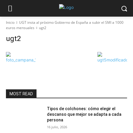
Inicio
UGT insta al próximo Gobierno de España a subir el SMI a 1000
euros mensuales
ugt2
ugt2
MOST READ
Tipos de colchones: cómo elegir el
descanso que mejor se adapta a cada
persona
16 julio, 2026