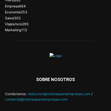
+NPE
692
Empresa
664
Economía
353
Salud
302
Viajes/ocio
265
Marketing
113
SOBRE NOSOTROS
Contáctanos:
redaccion@noticiasparaempresas.com
/
comercial@noticiasparaempresas.com