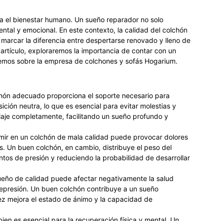
a el bienestar humano. Un sueño reparador no solo
mental y emocional. En este contexto, la calidad del colchón
marcar la diferencia entre despertarse renovado y lleno de
e artículo, exploraremos la importancia de contar con un
aremos sobre la empresa de colchones y sofás Hogarium.
chón adecuado proporciona el soporte necesario para
ción neutra, lo que es esencial para evitar molestias y
elaje completamente, facilitando un sueño profundo y
rmir en un colchón de mala calidad puede provocar dolores
nes. Un buen colchón, en cambio, distribuye el peso del
tos de presión y reduciendo la probabilidad de desarrollar
sueño de calidad puede afectar negativamente la salud
epresión. Un buen colchón contribuye a un sueño
vez mejora el estado de ánimo y la capacidad de
bien es esencial para la recuperación física y mental. Un