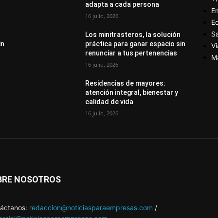
adapta a cada persona
E
16 julio, 2026
E
S
Los minitrasteros, la solución
in
práctica para ganar espacio sin
Vi
renunciar a tus pertenencias
M
16 julio, 2026
Residencias de mayores:
atención integral, bienestar y
calidad de vida
16 julio, 2026
BRE NOSOTROS
áctanos:
redaccion@noticiasparaempresas.com
/