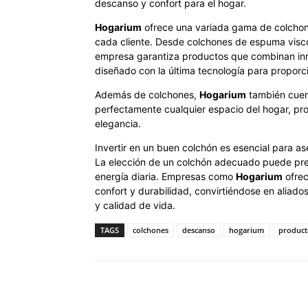
descanso y confort para el hogar.
Hogarium
ofrece una variada gama de colchon
cada cliente. Desde colchones de espuma visco
empresa garantiza productos que combinan inno
diseñado con la última tecnología para proporc
Además de colchones,
Hogarium
también cuen
perfectamente cualquier espacio del hogar, pro
elegancia.
Invertir en un buen colchón es esencial para a
La elección de un colchón adecuado puede prev
energía diaria. Empresas como
Hogarium
ofrec
confort y durabilidad, convirtiéndose en aliad
y calidad de vida.
TAGS
colchones
descanso
hogarium
product
Cuota