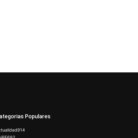
ategorias Populares
tualidad
914
NPE
692