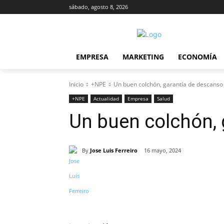
sábado, agosto 8, 2026
EMPRESA
MARKETING
ECONOMÍA
Inicio
+NPE
Un buen colchón, garantía de descanso
+NPE
Actualidad
Empresa
Salud
Un buen colchón, 
By
Jose Luis Ferreiro
16 mayo, 2024
Cuota