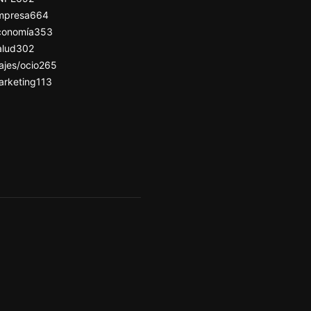
mpresa
664
conomía
353
alud
302
ajes/ocio
265
arketing
113