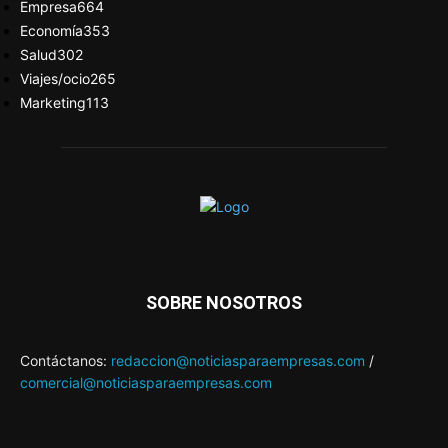
Empresa
664
Economía
353
Salud
302
Viajes/ocio
265
Marketing
113
SOBRE NOSOTROS
Contáctanos:
redaccion@noticiasparaempresas.com
/
comercial@noticiasparaempresas.com