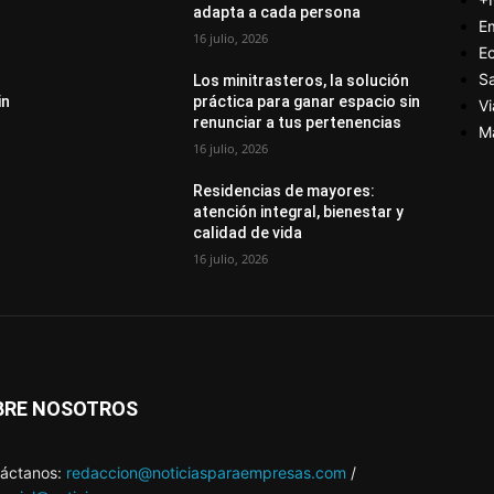
adapta a cada persona
E
16 julio, 2026
E
S
Los minitrasteros, la solución
in
práctica para ganar espacio sin
Vi
renunciar a tus pertenencias
M
16 julio, 2026
Residencias de mayores:
atención integral, bienestar y
calidad de vida
16 julio, 2026
BRE NOSOTROS
áctanos:
redaccion@noticiasparaempresas.com
/