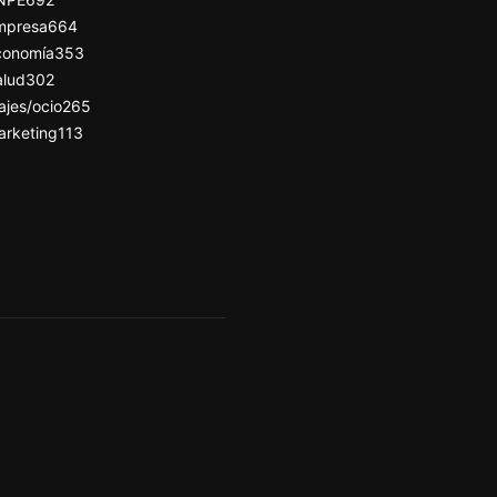
mpresa
664
conomía
353
alud
302
ajes/ocio
265
arketing
113