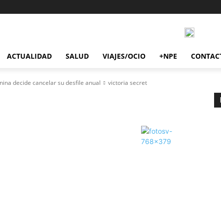
ACTUALIDAD
SALUD
VIAJES/OCIO
+NPE
CONTAC
nina decide cancelar su desfile anual
victoria secret