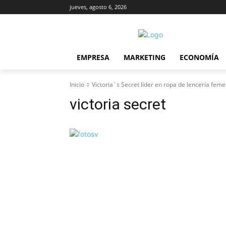
jueves, agosto 6, 2026
EMPRESA
MARKETING
ECONOMÍA
Inicio
Victoria´s Secret líder en ropa de lencería feme
victoria secret