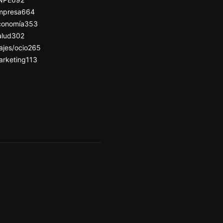
mpresa
664
conomía
353
alud
302
ajes/ocio
265
arketing
113