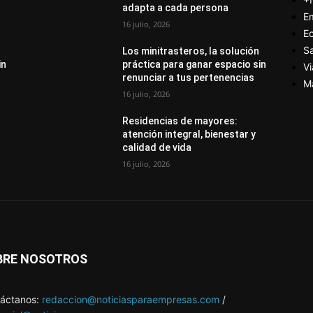
adapta a cada persona
E
16 julio, 2026
E
S
Los minitrasteros, la solución
in
práctica para ganar espacio sin
Vi
renunciar a tus pertenencias
M
16 julio, 2026
Residencias de mayores:
atención integral, bienestar y
calidad de vida
16 julio, 2026
BRE NOSOTROS
áctanos:
redaccion@noticiasparaempresas.com
/