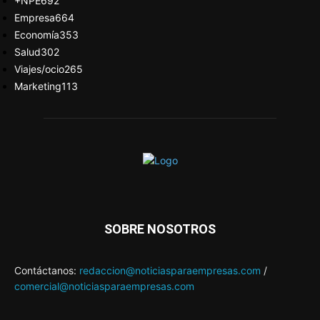
+NPE
692
Empresa
664
Economía
353
Salud
302
Viajes/ocio
265
Marketing
113
SOBRE NOSOTROS
Contáctanos:
redaccion@noticiasparaempresas.com
/
comercial@noticiasparaempresas.com