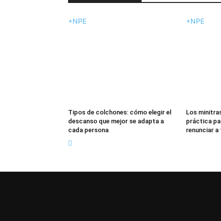
+NPE
+NPE
Tipos de colchones: cómo elegir el
Los minitras
descanso que mejor se adapta a
práctica pa
cada persona
renunciar a