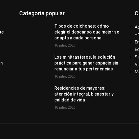
Categoría popular
C
Tipos de colchones: cómo
Ac
se
elegir el descanso que mejor se
+
adapta a cada persona
E
16 julio, 2026
E
S
Los minitrasteros, la solución
in
práctica para ganar espacio sin
Vi
renunciar a tus pertenencias
M
16 julio, 2026
Residencias de mayores:
atención integral, bienestar y
calidad de vida
16 julio, 2026