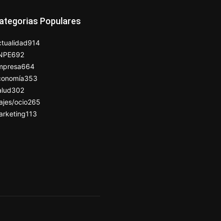
ategorias Populares
tualidad
914
NPE
692
mpresa
664
conomía
353
alud
302
ajes/ocio
265
arketing
113