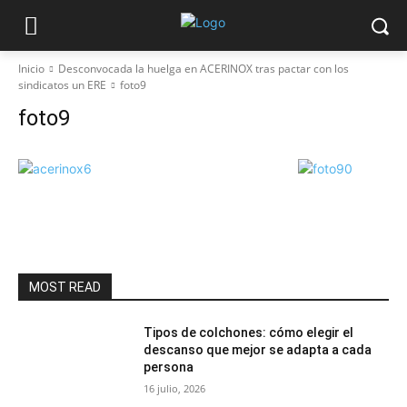
Inicio
Desconvocada la huelga en ACERINOX tras pactar con los
sindicatos un ERE
foto9
foto9
MOST READ
Tipos de colchones: cómo elegir el
descanso que mejor se adapta a cada
persona
16 julio, 2026