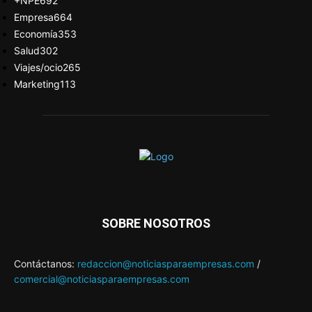
+NPE
692
Empresa
664
Economía
353
Salud
302
Viajes/ocio
265
Marketing
113
SOBRE NOSOTROS
Contáctanos:
redaccion@noticiasparaempresas.com
/
comercial@noticiasparaempresas.com