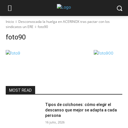
Inicio
Desconvocada la huelga en ACERINOX tras pactar con los
sindicatos un ERE
foto90
foto90
MOST READ
Tipos de colchones: cómo elegir el
descanso que mejor se adapta a cada
persona
16 julio, 2026