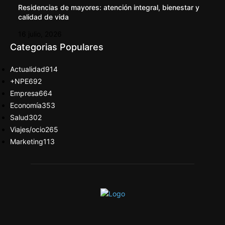
Residencias de mayores: atención integral, bienestar y
calidad de vida
16 julio, 2026
Categorias Populares
Actualidad
914
+NPE
692
Empresa
664
Economía
353
Salud
302
Viajes/ocio
265
Marketing
113