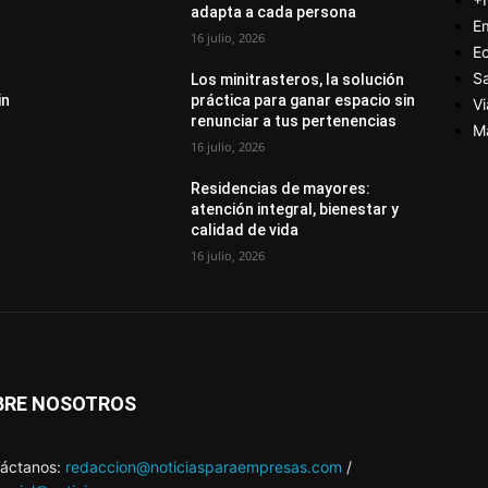
adapta a cada persona
E
16 julio, 2026
E
S
Los minitrasteros, la solución
in
práctica para ganar espacio sin
Vi
renunciar a tus pertenencias
M
16 julio, 2026
Residencias de mayores:
atención integral, bienestar y
calidad de vida
16 julio, 2026
BRE NOSOTROS
áctanos:
redaccion@noticiasparaempresas.com
/