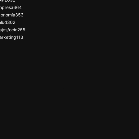
mpresa
664
conomía
353
alud
302
ajes/ocio
265
arketing
113