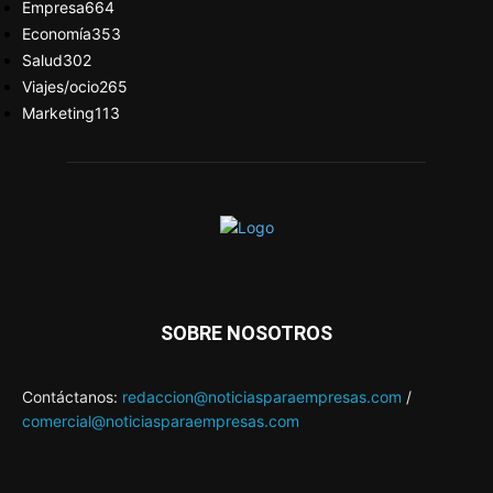
Empresa
664
Economía
353
Salud
302
Viajes/ocio
265
Marketing
113
SOBRE NOSOTROS
Contáctanos:
redaccion@noticiasparaempresas.com
/
comercial@noticiasparaempresas.com