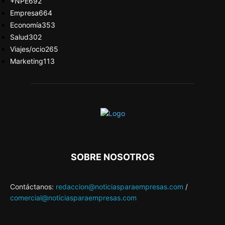
+NPE
692
Empresa
664
Economía
353
Salud
302
Viajes/ocio
265
Marketing
113
SOBRE NOSOTROS
Contáctanos:
redaccion@noticiasparaempresas.com
/
comercial@noticiasparaempresas.com