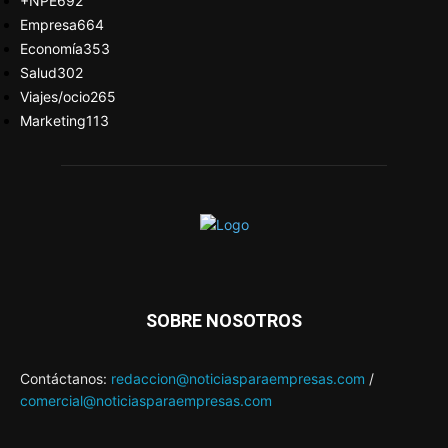
+NPE
692
Empresa
664
Economía
353
Salud
302
Viajes/ocio
265
Marketing
113
SOBRE NOSOTROS
Contáctanos:
redaccion@noticiasparaempresas.com
/
comercial@noticiasparaempresas.com