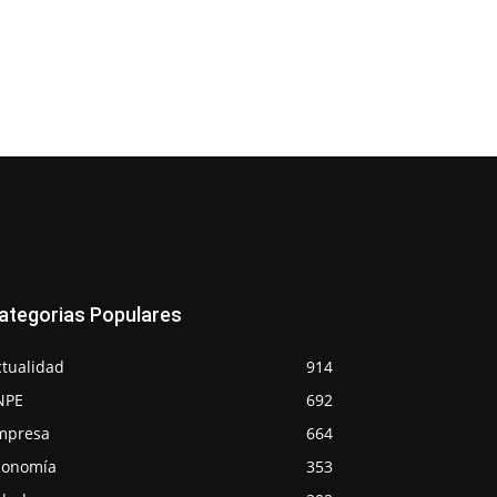
ategorias Populares
ctualidad
914
NPE
692
mpresa
664
conomía
353