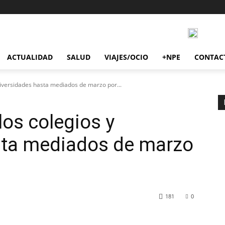
ACTUALIDAD
SALUD
VIAJES/OCIO
+NPE
CONTAC
 universidades hasta mediados de marzo por...
 los colegios y
sta mediados de marzo
181
0