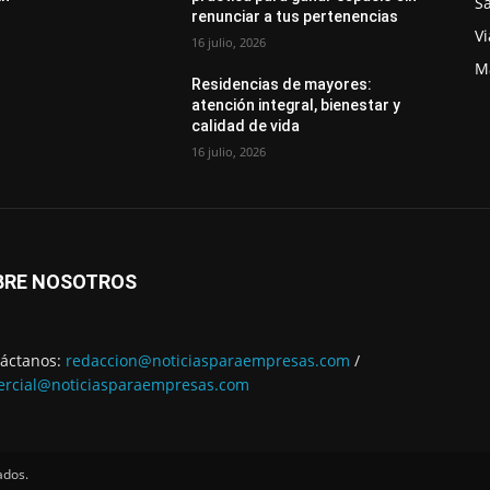
S
renunciar a tus pertenencias
Vi
16 julio, 2026
M
Residencias de mayores:
atención integral, bienestar y
calidad de vida
16 julio, 2026
BRE NOSOTROS
áctanos:
redaccion@noticiasparaempresas.com
/
rcial@noticiasparaempresas.com
ados.