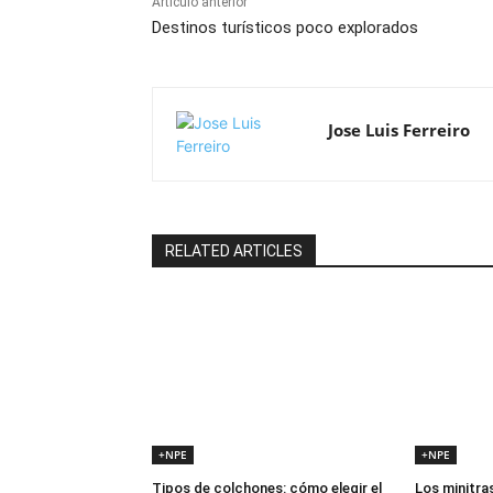
Artículo anterior
Destinos turísticos poco explorados
Jose Luis Ferreiro
RELATED ARTICLES
+NPE
+NPE
Tipos de colchones: cómo elegir el
Los minitras