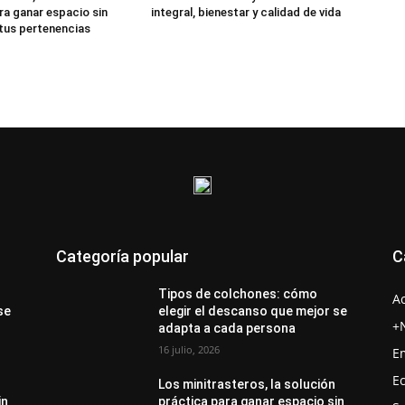
ra ganar espacio sin
integral, bienestar y calidad de vida
 tus pertenencias
Categoría popular
C
Tipos de colchones: cómo
A
se
elegir el descanso que mejor se
+
adapta a cada persona
16 julio, 2026
E
E
Los minitrasteros, la solución
in
práctica para ganar espacio sin