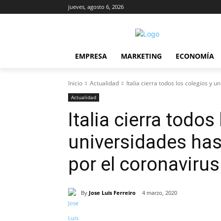
jueves, agosto 6, 2026
EMPRESA
MARKETING
ECONOMÍA
Inicio
Actualidad
Italia cierra todos los colegios y
Actualidad
Italia cierra todos
universidades ha
por el coronavirus
By
Jose Luis Ferreiro
4 marzo, 2020
Cuota