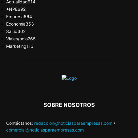
Actualidad
914
+NPE
692
Empresa
664
Economía
353
Salud
302
Viajes/ocio
265
Marketing
113
SOBRE NOSOTROS
Contáctanos:
redaccion@noticiasparaempresas.com
/
comercial@noticiasparaempresas.com