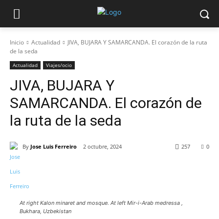
Inicio
Actualidad
JIVA, BUJARA Y SAMARCANDA. El corazón de la ruta
de la seda
Actualidad
Viajes/ocio
JIVA, BUJARA Y
SAMARCANDA. El corazón de
la ruta de la seda
By
Jose Luis Ferreiro
2 octubre, 2024
257
0
At right Kalon minaret and mosque. At left Mir-i-Arab medressa ,
Bukhara, Uzbekistan