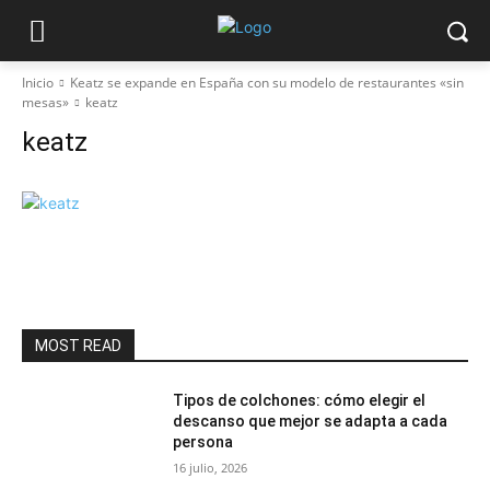
Inicio
Keatz se expande en España con su modelo de restaurantes «sin
mesas»
keatz
keatz
MOST READ
Tipos de colchones: cómo elegir el
descanso que mejor se adapta a cada
persona
16 julio, 2026