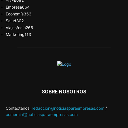
+NPE
692
Empresa
664
Economía
353
Salud
302
Viajes/ocio
265
Marketing
113
SOBRE NOSOTROS
Contáctanos:
redaccion@noticiasparaempresas.com
/
comercial@noticiasparaempresas.com